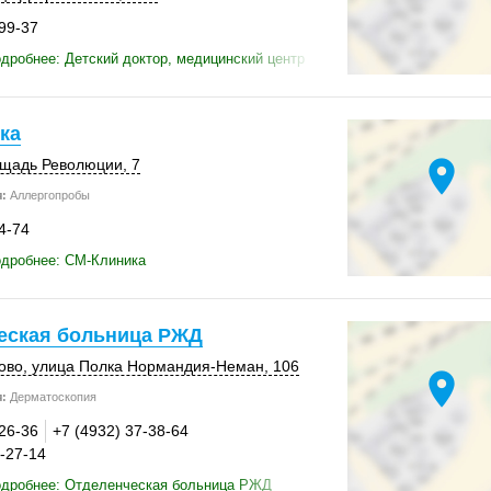
-99-37
дробнее: Детский доктор, медицинский центр
ка
location_on
ощадь Революции, 7
:
Аллергопробы
4-74
одробнее: СМ-Клиника
еская больница РЖД
ово
, улица Полка Нормандия-Неман,
106
location_on
:
Дерматоскопия
-26-36
+7 (4932) 37-38-64
4-27-14
одробнее: Отделенческая больница РЖД