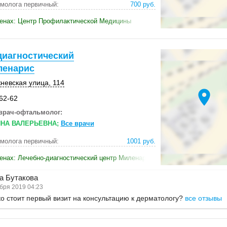
молога первичный:
700 руб.
ценах: Центр Профилактической Медицины
диагностический
ленарис
невская улица
,
114
location_on
-62-62
врач-офтальмолог:
НА ВАЛЕРЬЕВНА;
Все врачи
молога первичный:
1001 руб.
енах: Лечебно-диагностический центр Миленарис
а Бутакова
бря 2019 04:23
о стоит первый визит на консультацию к дерматологу?
все отзывы