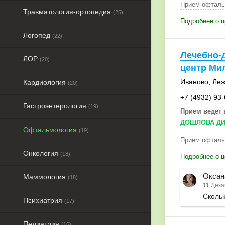
Прием офталь
Травматология-ортопедия
(25)
Подробнее о 
Логопед
(22)
Лечебно-
ЛОР
(20)
центр Ми
Иваново
,
Леж
Кардиология
(20)
+7 (4932) 93
Гастроэнтерология
(19)
Прием ведет 
ДОШЛОВА ДИ
Офтальмология
(19)
Прием офталь
Онкология
(18)
Подробнее о ц
Оксан
Маммология
(18)
11 Дека
Скольк
Психиатрия
(17)
Педиатрия
(16)