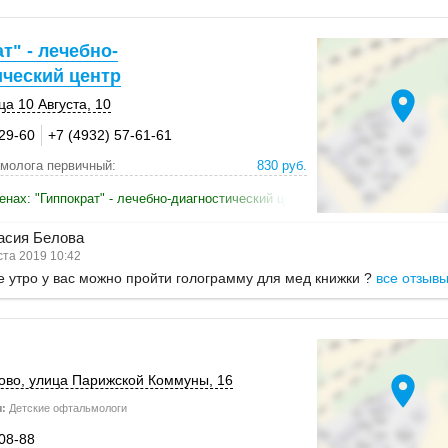
т" - лечебно-
ический центр
location_on
ца 10 Августа, 10
-29-60
+7 (4932) 57-61-61
молога первичный:
830 руб.
енах: "Гиппократ" - лечебно-диагностический центр
асия Белова
ста 2019 10:42
 утро у вас можно пройти голограмму для мед книжки ?
все отзыв
location_on
ово
, улица Парижской Коммуны, 16
:
Детские офтальмологи
-08-88