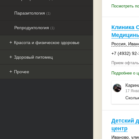
Посмотреть п
Паразитология
(1)
Клиника 
Репродуктология
(1)
Медицин
Красота и физическое здоровье
Россия
,
Иван
+7 (4932) 92
Здоровый питомец
Прием офталь
Прочее
Подробнее о 
Карин
17 Янва
Скольк
Детский 
центр
Иваново
,
ули