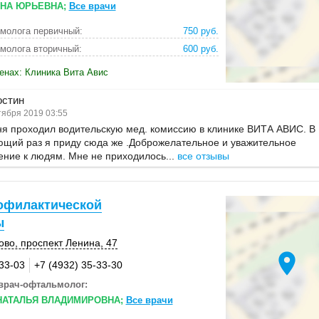
ННА ЮРЬЕВНА;
Все врачи
молога первичный:
750 руб.
молога вторичный:
600 руб.
енах: Клиника Вита Авис
остин
ября 2019 03:55
я проходил водительскую мед. комиссию в клинике ВИТА АВИС. В
ющий раз я приду сюда же .Доброжелательное и уважительное
ние к людям. Мне не приходилось...
все отзывы
офилактической
ы
ово
,
проспект Ленина, 47
location_on
-33-03
+7 (4932) 35-33-30
врач-офтальмолог:
НАТАЛЬЯ ВЛАДИМИРОВНА;
Все врачи