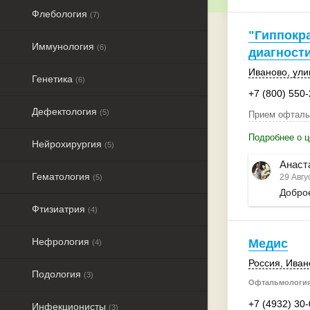
Флебология
(7)
"Гиппокра
Иммунология
(6)
диагност
Иваново
, ули
Генетика
(6)
+7 (800) 550
Дефектология
(5)
Прием офталь
Подробнее о ц
Нейрохирургия
(5)
Анаст
Гематология
29 Авгу
(5)
Доброе
Фтизиатрия
(4)
Нефрология
Медис
(4)
Россия
,
Иван
Подология
(3)
Офтальмология
+7 (4932) 30
Инфекционисты
(3)