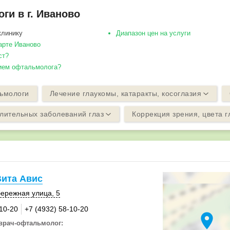
и в г. Иваново
клинику
Диапазон цен на услуги
арте Иваново
ст?
рием офтальмолога?
ьмологи
Лечение глаукомы, катаракты, косоглазия
лительных заболеваний глаз
Коррекция зрения, цвета г
Вита Авис
ережная улица, 5
-10-20
+7 (4932) 58-10-20
location_on
врач-офтальмолог: