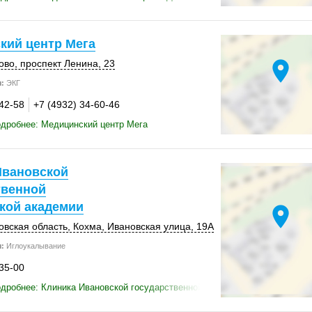
кий центр Мега
location_on
ово
,
проспект Ленина, 23
:
ЭКГ
-42-58
+7 (4932) 34-60-46
дробнее: Медицинский центр Мега
Ивановской
твенной
кой академии
location_on
овская область
,
Кохма
,
Ивановская улица
,
19А
:
Иглоукалывание
-35-00
дробнее: Клиника Ивановской государственной медицинской академии