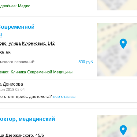
одробнее: Медис
Современной
ы
location_on
ово
,
улица Куконковых
,
142
-35-55
молога первичный:
800 руб.
ценах: Клиника Современной Медицины
а Денисова
ря 2018 02:04
о стоит приёс диетолога?
все отзывы
доктор, медицинский
location_on
ца Дзержинского
,
45/6