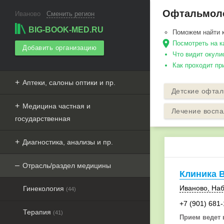
Офтальмолог
Иваново
Сменить регион
BIG-BOOK-MED.RU
Поможем найти 
Посмотреть на к
Добавить организацию
Что видит окули
Как проходит п
Аптеки, салоны оптики и пр.
Детские офтал
Медицина частная и
Лечение воспа
государственная
Диагностика, анализы и пр.
Отрасль/раздел медицины
Клиника 
Иваново
,
Наб
Гинекология
(44)
+7 (901) 681
Терапия
(41)
Прием ведет 