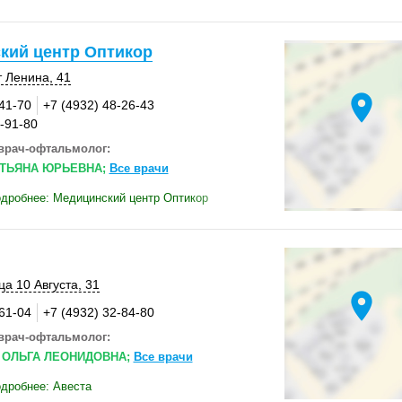
кий центр Оптикор
т Ленина, 41
location_on
-41-70
+7 (4932) 48-26-43
3-91-80
врач-офтальмолог:
АТЬЯНА ЮРЬЕВНА;
Все врачи
дробнее: Медицинский центр Оптикор
ца 10 Августа, 31
location_on
-61-04
+7 (4932) 32-84-80
врач-офтальмолог:
 ОЛЬГА ЛЕОНИДОВНА;
Все врачи
дробнее: Авеста