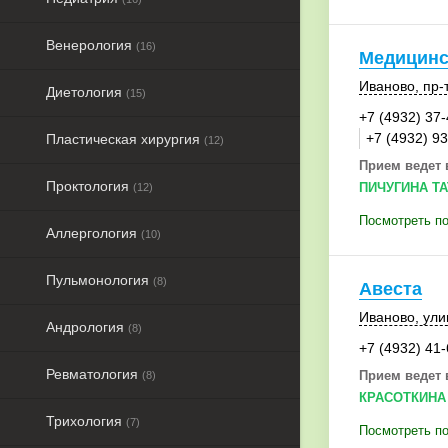
Венерология
(16)
Медицинс
Иваново
,
пр-
Диетология
(15)
+7 (4932) 37
+7 (4932) 9
Пластическая хирургия
(12)
Прием ведет 
Проктология
ПИЧУГИНА Т
(12)
Посмотреть по
Аллергология
(10)
Пульмонология
(8)
Авеста
Иваново
, ули
Андрология
(8)
+7 (4932) 41
Ревматология
Прием ведет 
(8)
КРАСОТКИНА
Трихология
(7)
Посмотреть по