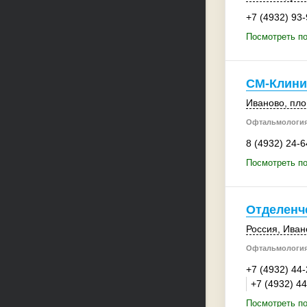
+7 (4932) 93
Посмотреть по
СМ-Клини
Иваново
, пл
Офтальмология
8 (4932) 24-6
Посмотреть п
Отделенч
Россия
,
Иван
Офтальмология
+7 (4932) 44
+7 (4932) 4
Посмотреть п