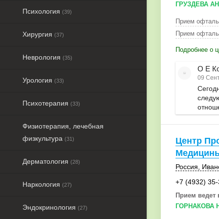
ГРУЗДЕВА А
Психология
(39)
Прием офталь
Прием офталь
Хирургия
(37)
Подробнее о ц
Неврология
(35)
О Е К
09 Сент
Урология
(33)
Сегодн
следу
Психотерапия
(33)
отноше
Физиотерапия, лечебная
физкультура
(31)
Центр Пр
Медицин
Дерматология
(28)
Россия
,
Иван
+7 (4932) 35
Наркология
(27)
Прием ведет 
ГОРНАКОВА 
Эндокринология
(27)