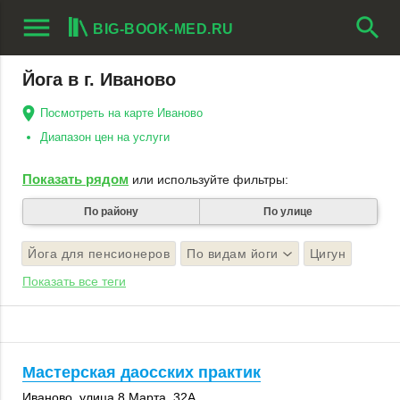
menu
search
BIG-BOOK-MED.RU
Йога в г. Иваново
Посмотреть на карте Иваново
Диапазон цен на услуги
Показать рядом
или используйте фильтры:
По району
По улице
Йога для пенсионеров
По видам йоги
Цигун
Показать все теги
Мастерская даосских практик
Иваново
,
улица 8 Марта
,
32А