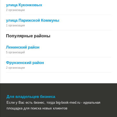
улица Куконковых
2 организации
улица Парижской Коммуны
1 организация
Популярные районы
Ленинский район
5 организаций
Фрунзенский район
2 организации
Для владельцев бизнеса
Если у Вас есть бизнес, тогда big-book-med.ru - идеальная
площадка для поиска новых клиентов