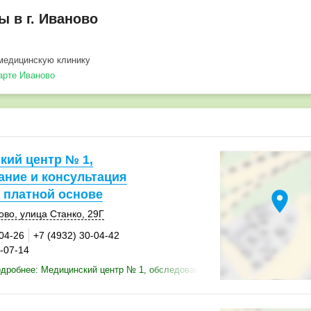
 в г. Иваново
медицинскую клинику
арте Иваново
кий центр № 1,
ание и консультация
 платной основе
location_on
ово
,
улица Станко
,
29Г
-04-26
+7 (4932) 30-04-42
0-07-14
дробнее: Медицинский центр № 1, обследование и консультация врачей 