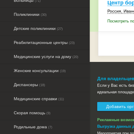
Больницы
(71)
Центр бо
Россия
,
Иван
Поликлиники
(30)
Посмотреть п
Детские поликлиники
(27)
Реабилитационные центры
(23)
Медицинские услуги на дому
(20)
Женские консультации
(19)
Для владельцев
Диспансеры
(18)
Если у Вас есть биз
идеальная площадк
Медицинские справки
(11)
Добавить ор
Скорая помощь
(9)
Рекламные возмо
Выгрузка данных 
Родильные дома
(7)
Мероприятия при п