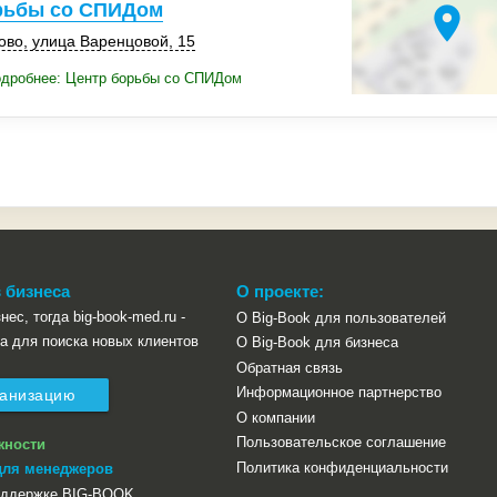
рьбы со СПИДом
location_on
ово
, улица Варенцовой, 15
одробнее: Центр борьбы со СПИДом
 бизнеса
О проекте:
нес, тогда big-book-med.ru -
О Big-Book для пользователей
а для поиска новых клиентов
О Big-Book для бизнеса
Обратная связь
Информационное партнерство
ганизацию
О компании
Пользовательское соглашение
жности
Политика конфиденциальности
для менеджеров
оддержке BIG-BOOK