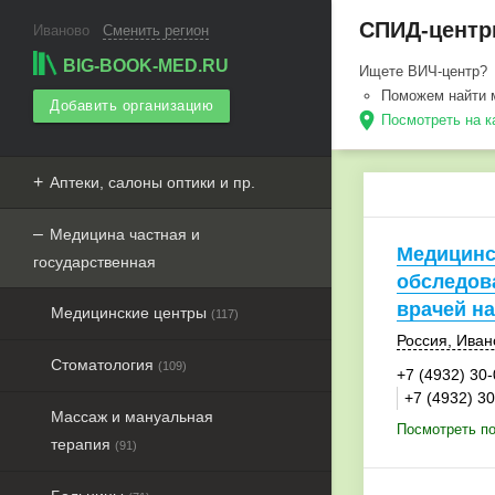
СПИД-центры
Иваново
Сменить регион
BIG-BOOK-MED.RU
Ищете ВИЧ-центр?
Поможем найти 
Добавить организацию
Посмотреть на к
Аптеки, салоны оптики и пр.
Медицина частная и
Медицинс
государственная
обследов
врачей на
Медицинские центры
(117)
Россия
,
Иван
Стоматология
(109)
+7 (4932) 30
+7 (4932) 3
Массаж и мануальная
Посмотреть по
терапия
(91)