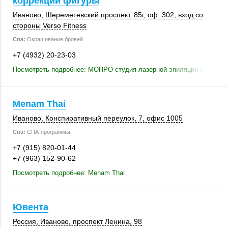
коррекции фигуры
Иваново
, Шереметевский проспект,
85г
,
оф. 302
, вход со
стороны Verso Fitness
Спа:
Окрашивание бровей
+7 (4932) 20-23-03
Посмотреть подробнее: МОНРО-студия лазерной эпиляции и коррек
Menam Thai
Иваново
, Конспиративный переулок, 7,
офис 1005
Спа:
СПА-программы
+7 (915) 820-01-44
+7 (963) 152-90-62
Посмотреть подробнее: Menam Thai
Ювента
Россия
,
Иваново
,
проспект Ленина, 98